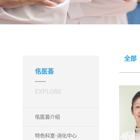
全部
佲医荟
EXPLORE
佲医荟介绍
特色科室-消化中心