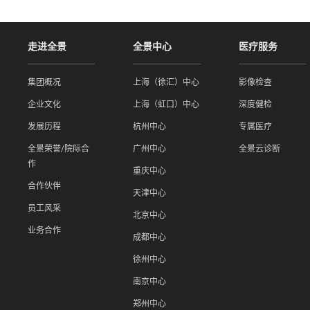
走进全景
全景中心
医疗服务
集团概况
上海（徐汇）中心
影像检查
企业文化
上海（虹口）中心
深度健检
发展历程
杭州中心
专属医疗
全景荣誉/院际合
广州中心
全景云诊断
作
重庆中心
合作伙伴
天津中心
员工风采
北京中心
业务合作
成都中心
徐州中心
南京中心
郑州中心