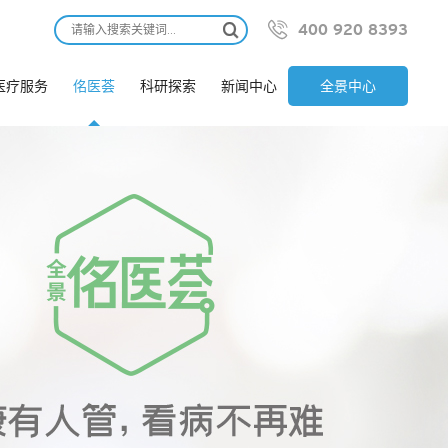


400 920 8393
医疗服务
佲医荟
科研探索
新闻中心
全景中心