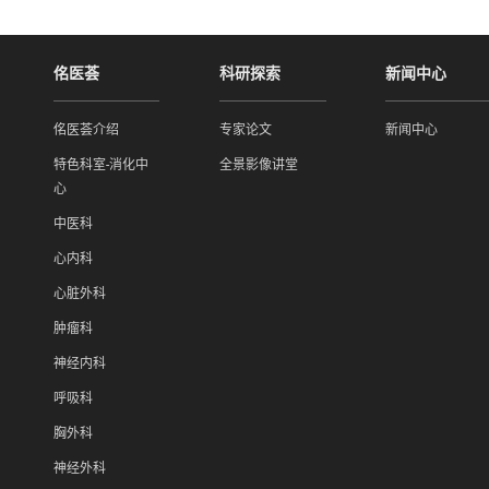
佲医荟
科研探索
新闻中心
佲医荟介绍
专家论文
新闻中心
特色科室-消化中
全景影像讲堂
心
中医科
心内科
心脏外科
肿瘤科
神经内科
呼吸科
胸外科
神经外科