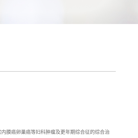
子宫内膜癌卵巢癌等妇科肿瘤及更年期综合征的综合治