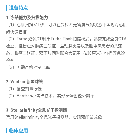
设备特点
1. 冻结能力及扫描能力
（1）心脏扫描＜1秒，可以在受检者无需屏气的状态下实现对心脏
的快速扫描
（2）Force 双源CT利用Turbo Flash扫描模式，迅速完成全身CTA
检查，轻松应对胸痛三联征、主动脉夹层以及脑中风患者的头颈
心、胸痛三联征、双下肢同时联合大范围（≥30厘米）扫描等急诊
检查
（3）无需严格控制心率
2. Vectron新型球管
（1）筛查剂量很低
（2）
Vectron小焦点技术，实现高清图像分辨率
3. StellarInfinity全息光子探测器
运用StellarInfinity全息光子探测器，实现双能量成像
临床应用